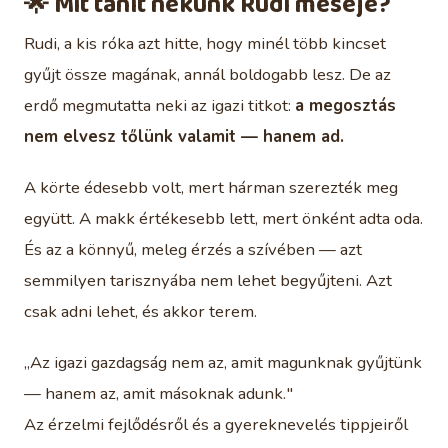
🌟 Mit tanít nekünk Rudi meséje?
Rudi, a kis róka azt hitte, hogy minél több kincset
gyűjt össze magának, annál boldogabb lesz. De az
erdő megmutatta neki az igazi titkot:
a megosztás
nem elvesz tőlünk valamit — hanem ad.
A körte édesebb volt, mert hárman szerezték meg
együtt. A makk értékesebb lett, mert önként adta oda.
És az a könnyű, meleg érzés a szívében — azt
semmilyen tarisznyába nem lehet begyűjteni. Azt
csak adni lehet, és akkor terem.
„Az igazi gazdagság nem az, amit magunknak gyűjtünk
— hanem az, amit másoknak adunk."
Az érzelmi fejlődésről és a gyereknevelés tippjeiről