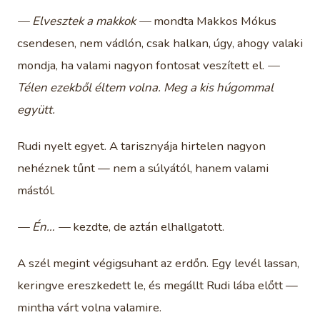
— Elvesztek a makkok —
mondta Makkos Mókus
csendesen, nem vádlón, csak halkan, úgy, ahogy valaki
mondja, ha valami nagyon fontosat veszített el.
—
Télen ezekből éltem volna. Meg a kis húgommal
együtt.
Rudi nyelt egyet. A tarisznyája hirtelen nagyon
nehéznek tűnt — nem a súlyától, hanem valami
mástól.
— Én… —
kezdte, de aztán elhallgatott.
A szél megint végigsuhant az erdőn. Egy levél lassan,
keringve ereszkedett le, és megállt Rudi lába előtt —
mintha várt volna valamire.