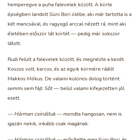
hemperegve a puha falevelek között. A körte
épségben landolt Süni Bori ölébe, aki már tartotta is a
két mancsával, és ragyogó arccal nézett rá, mint aki
életében először lát körtét — pedig már sokszor
látott.
Rudi felült a falevelek között, és megnézte a kezét.
Koszos volt, karcos, és az egyik körmére ráállt
Makkos Mókus. De valami különös dolog történt:
semmi sem fájt. Sőt — belül valami kifejezetten jól
esett.
— Hárman csináltuk —
mondta hangosan, nem is
igazán nekik, inkább csak magának.
— Hárman csináltuk —
erősítette meg Süni Bori, és