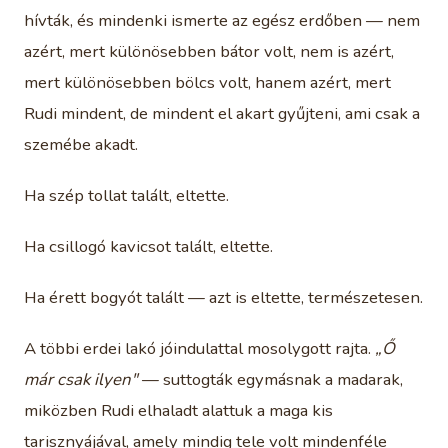
hívták, és mindenki ismerte az egész erdőben — nem
azért, mert különösebben bátor volt, nem is azért,
mert különösebben bölcs volt, hanem azért, mert
Rudi mindent, de mindent el akart gyűjteni, ami csak a
szemébe akadt.
Ha szép tollat talált, eltette.
Ha csillogó kavicsot talált, eltette.
Ha érett bogyót talált — azt is eltette, természetesen.
A többi erdei lakó jóindulattal mosolygott rajta.
„Ő
már csak ilyen"
— suttogták egymásnak a madarak,
miközben Rudi elhaladt alattuk a maga kis
tarisznyájával, amely mindig tele volt mindenféle