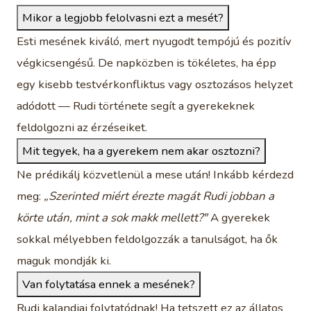
Mikor a legjobb felolvasni ezt a mesét?
Esti mesének kiváló, mert nyugodt tempójú és pozitív
végkicsengésű. De napközben is tökéletes, ha épp
egy kisebb testvérkonfliktus vagy osztozásos helyzet
adódott — Rudi története segít a gyerekeknek
feldolgozni az érzéseiket.
Mit tegyek, ha a gyerekem nem akar osztozni?
Ne prédikálj közvetlenül a mese után! Inkább kérdezd
meg:
„Szerinted miért érezte magát Rudi jobban a
körte után, mint a sok makk mellett?"
A gyerekek
sokkal mélyebben feldolgozzák a tanulságot, ha ők
maguk mondják ki.
Van folytatása ennek a mesének?
Rudi kalandjai folytatódnak! Ha tetszett ez az állatos