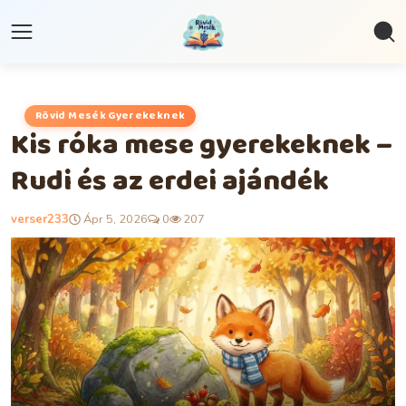
Rövid Mesék Gyerekeknek
Kis róka mese gyerekeknek –
Rudi és az erdei ajándék
verser233
Ápr 5, 2026
0
207