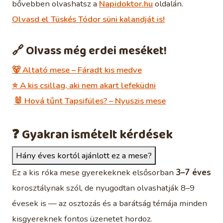
bővebben olvashatsz a
Napidoktor.hu
oldalán.
Olvasd el Tüskés Tódor süni kalandját is!
🔗 Olvass még erdei meséket!
🐻
Altató mese – Fáradt kis medve
⭐
A kis csillag, aki nem akart lefeküdni
🐰
Hová tűnt Tapsifüles? – Nyuszis mese
❓ Gyakran ismételt kérdések
Hány éves kortól ajánlott ez a mese?
Ez a kis róka mese gyerekeknek elsősorban
3–7 éves
korosztálynak szól, de nyugodtan olvashatják 8–9
évesek is — az osztozás és a barátság témája minden
kisgyereknek fontos üzenetet hordoz.