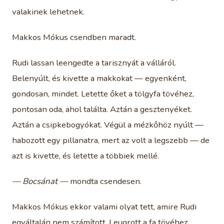
valakinek lehetnek.
Makkos Mókus csendben maradt.
Rudi lassan leengedte a tarisznyát a válláról.
Belenyúlt, és kivette a makkokat — egyenként,
gondosan, mindet. Letette őket a tölgyfa tövéhez,
pontosan oda, ahol találta. Aztán a gesztenyéket.
Aztán a csipkebogyókat. Végül a mézkőhöz nyúlt —
habozott egy pillanatra, mert az volt a legszebb — de
azt is kivette, és letette a többiek mellé.
— Bocsánat —
mondta csendesen.
Makkos Mókus ekkor valami olyat tett, amire Rudi
egyáltalán nem számított. Leugrott a fa tövéhez,