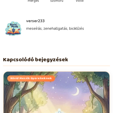
Mérges
Szomorú
Wow
verser233
meseírás, zenehallgatás, biciklízés
Kapcsolódó bejegyzések
Rövid Mesék Gyerekeknek