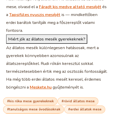
mese, olvasd el a
Fáradt kis medve altató meséjét
és
a
Tapsifüles nyuszis meséjét
is — mindkettőben
erdei barátok tanítják meg a főszereplőt valami
fontosra.
Miért jók az állatos mesék gyerekeknek?
Az állatos mesék különlegesen hatásosak, mert a
gyerekek könnyebben azonosulnak az
állatszereplőkkel. Rudi rókán keresztül sokkal
természetesebben értik meg az osztozás fontosságát.
Ha még több erdei állatos mesét keresel, érdemes
böngészni a
Meskete.hu
gyűjteményét is.
#kis róka mese gyerekeknek
#rövid állatos mese
#tanulságos mese óvodásoknak
#erdei állatok mese