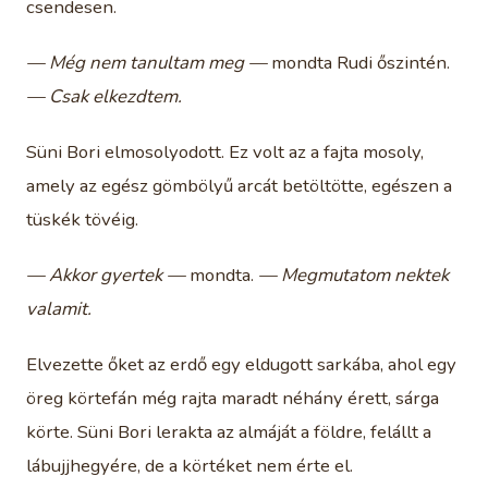
csendesen.
— Még nem tanultam meg —
mondta Rudi őszintén.
— Csak elkezdtem.
Süni Bori elmosolyodott. Ez volt az a fajta mosoly,
amely az egész gömbölyű arcát betöltötte, egészen a
tüskék tövéig.
— Akkor gyertek —
mondta.
— Megmutatom nektek
valamit.
Elvezette őket az erdő egy eldugott sarkába, ahol egy
öreg körtefán még rajta maradt néhány érett, sárga
körte. Süni Bori lerakta az almáját a földre, felállt a
lábujjhegyére, de a körtéket nem érte el.