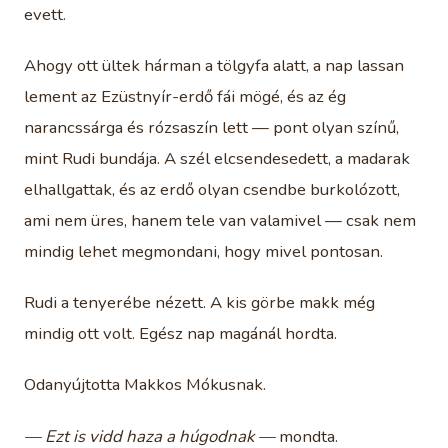
evett.
Ahogy ott ültek hárman a tölgyfa alatt, a nap lassan
lement az Ezüstnyír-erdő fái mögé, és az ég
narancssárga és rózsaszín lett — pont olyan színű,
mint Rudi bundája. A szél elcsendesedett, a madarak
elhallgattak, és az erdő olyan csendbe burkolózott,
ami nem üres, hanem tele van valamivel — csak nem
mindig lehet megmondani, hogy mivel pontosan.
Rudi a tenyerébe nézett. A kis görbe makk még
mindig ott volt. Egész nap magánál hordta.
Odanyújtotta Makkos Mókusnak.
— Ezt is vidd haza a húgodnak —
mondta.