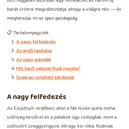
őszi reggelen azonban egy felfedezés és három új
barát örökre megváltoztatja, ahogy a világra néz — és
megtanulja, mi az igazi gazdagság.
📋 Tartalomjegyzék
A nagy felfedezés
Az erdő tanítása
Az igazi ajándék
Mit tanít nekünk Rudi meséje?
Gyakran ismételt kérdések
A nagy felfedezés
Az Ezüstnyír-erdőben, ahol a fák tövén puha moha
szőnyeg terült el és a patakok úgy csillogtak, mint a
szétszórt üveggyöngyök, élt egy kis róka. Rudinak