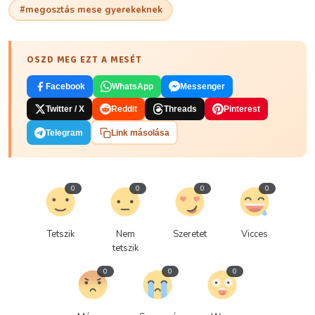
#megosztás mese gyerekeknek
OSZD MEG EZT A MESÉT
Facebook
WhatsApp
Messenger
Twitter / X
Reddit
Threads
Pinterest
Telegram
Link másolása
0
0
0
0
Tetszik
Nem
Szeretet
Vicces
tetszik
0
0
0