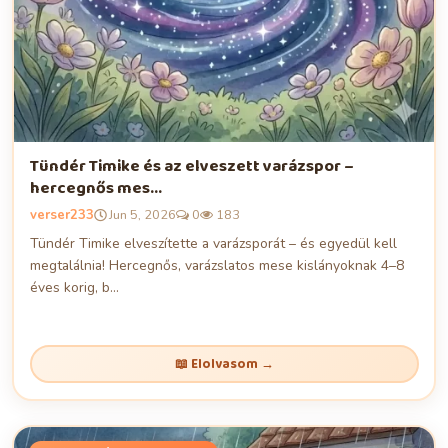
Tündér Timike és az elveszett varázspor –
hercegnős mes...
verser233
Jun 5, 2026
0
183
Tündér Timike elveszítette a varázsporát – és egyedül kell
megtalálnia! Hercegnős, varázslatos mese kislányoknak 4–8
éves korig, b...
📖 Elolvasom →