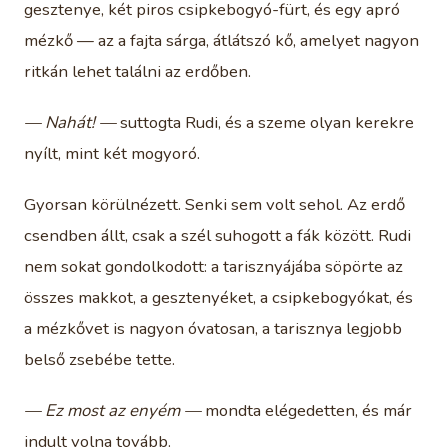
gesztenye, két piros csipkebogyó-fürt, és egy apró
mézkő — az a fajta sárga, átlátszó kő, amelyet nagyon
ritkán lehet találni az erdőben.
— Nahát! —
suttogta Rudi, és a szeme olyan kerekre
nyílt, mint két mogyoró.
Gyorsan körülnézett. Senki sem volt sehol. Az erdő
csendben állt, csak a szél suhogott a fák között. Rudi
nem sokat gondolkodott: a tarisznyájába söpörte az
összes makkot, a gesztenyéket, a csipkebogyókat, és
a mézkővet is nagyon óvatosan, a tarisznya legjobb
belső zsebébe tette.
— Ez most az enyém —
mondta elégedetten, és már
indult volna tovább.