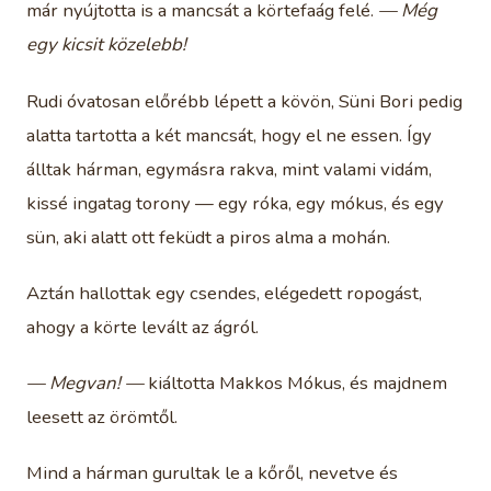
már nyújtotta is a mancsát a körtefaág felé.
— Még
egy kicsit közelebb!
Rudi óvatosan előrébb lépett a kövön, Süni Bori pedig
alatta tartotta a két mancsát, hogy el ne essen. Így
álltak hárman, egymásra rakva, mint valami vidám,
kissé ingatag torony — egy róka, egy mókus, és egy
sün, aki alatt ott feküdt a piros alma a mohán.
Aztán hallottak egy csendes, elégedett ropogást,
ahogy a körte levált az ágról.
— Megvan! —
kiáltotta Makkos Mókus, és majdnem
leesett az örömtől.
Mind a hárman gurultak le a kőről, nevetve és