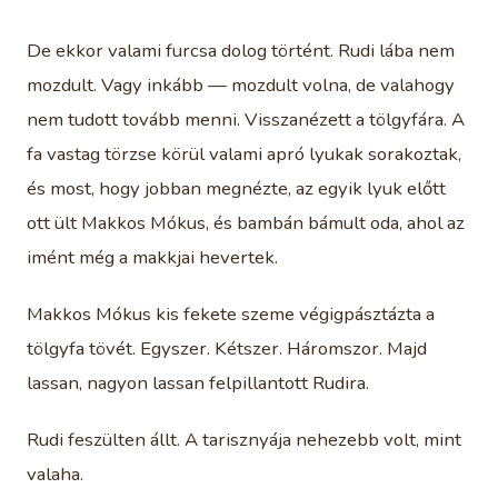
De ekkor valami furcsa dolog történt. Rudi lába nem
mozdult. Vagy inkább — mozdult volna, de valahogy
nem tudott tovább menni. Visszanézett a tölgyfára. A
fa vastag törzse körül valami apró lyukak sorakoztak,
és most, hogy jobban megnézte, az egyik lyuk előtt
ott ült Makkos Mókus, és bambán bámult oda, ahol az
imént még a makkjai hevertek.
Makkos Mókus kis fekete szeme végigpásztázta a
tölgyfa tövét. Egyszer. Kétszer. Háromszor. Majd
lassan, nagyon lassan felpillantott Rudira.
Rudi feszülten állt. A tarisznyája nehezebb volt, mint
valaha.