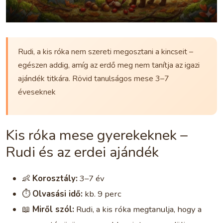
Rudi, a kis róka nem szereti megosztani a kincseit –
egészen addig, amíg az erdő meg nem tanítja az igazi
ajándék titkára. Rövid tanulságos mese 3–7
éveseknek
Kis róka mese gyerekeknek –
Rudi és az erdei ajándék
👶
Korosztály:
3–7 év
⏱️
Olvasási idő:
kb. 9 perc
📖
Miről szól:
Rudi, a kis róka megtanulja, hogy a