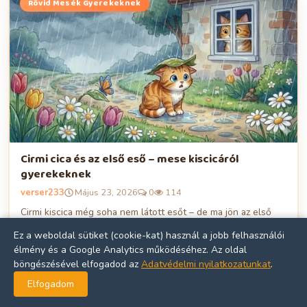
Rövid Mesék Gyerekeknek
Cirmi cica és az első eső – mese kiscicáról
gyerekeknek
verser233
Május 23, 2026
0
114
Cirmi kiscica még soha nem látott esőt – de ma jön az első
nagy zápor! Kedves, meleg mese kiscicáról gyerekeknek
Ez a weboldal sütiket (cookie-kat) használ a jobb felhasználói
bátorságról, kívá...
élmény és a Google Analytics működéséhez. Az oldal
böngészésével elfogadod az
Adatvédelmi nyilatkozatunkat
.
Elfogadom
📖 Elolvasom →