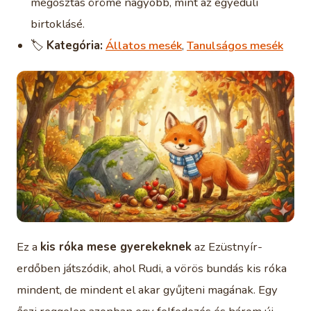
megosztás öröme nagyobb, mint az egyedüli
birtoklásé.
🏷️
Kategória:
Állatos mesék
,
Tanulságos mesék
Ez a
kis róka mese gyerekeknek
az Ezüstnyír-
erdőben játszódik, ahol Rudi, a vörös bundás kis róka
mindent, de mindent el akar gyűjteni magának. Egy