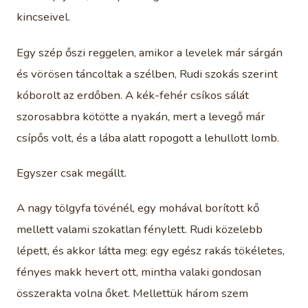
kincseivel.
Egy szép őszi reggelen, amikor a levelek már sárgán
és vörösen táncoltak a szélben, Rudi szokás szerint
kóborolt az erdőben. A kék-fehér csíkos sálát
szorosabbra kötötte a nyakán, mert a levegő már
csípős volt, és a lába alatt ropogott a lehullott lomb.
Egyszer csak megállt.
A nagy tölgyfa tövénél, egy mohával borított kő
mellett valami szokatlan fénylett. Rudi közelebb
lépett, és akkor látta meg: egy egész rakás tökéletes,
fényes makk hevert ott, mintha valaki gondosan
összerakta volna őket. Mellettük három szem