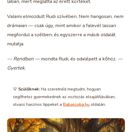
lábán, mert meglátta az érett körtéket.
Valami elmozdult Rudi szívében. Nem hangosan, nem
drámaian — csak úgy, mint amikor a falevél lassan
megfordul a szélben, és egyszerre a másik oldalát
mutatja.
— Rendben —
mondta Rudi, és odalépett a kőhöz.
—
Gyertek.
💡
Szülőknek:
Ha szeretnéd megtudni, hogyan
segíthetsz gyermekednek az osztozás elsajátításában,
olvass hasznos tippeket a
Babaszoba.hu
oldalán.