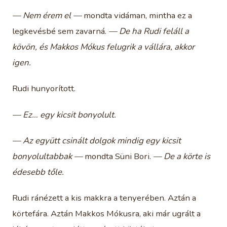
— Nem érem el —
mondta vidáman, mintha ez a
legkevésbé sem zavarná.
— De ha Rudi feláll a
kövön, és Makkos Mókus felugrik a vállára, akkor
igen.
Rudi hunyorított.
— Ez… egy kicsit bonyolult.
— Az együtt csinált dolgok mindig egy kicsit
bonyolultabbak —
mondta Süni Bori.
— De a körte is
édesebb tőle.
Rudi ránézett a kis makkra a tenyerében. Aztán a
körtefára. Aztán Makkos Mókusra, aki már ugrált a