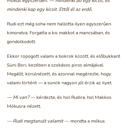
Mókus egyszerűen.
— Mindenki ad egy kicsit, és
mindenki kap egy kicsit. Ettől él az erdő.
Rudi ezt még soha nem hallotta ilyen egyszerűen
kimondva. Forgatta a kis makkot a mancsában, és
gondolkodott.
Ekkor ropogott valami a bokrok között, és előbukkant
Süni Bori, kezében a szokásos piros almájával.
Megállt, körülnézett, és azonnal megérezte, hogy
valami történt — a sünök nagyon jól érzik az ilyet.
— Mi van? —
kérdezte, és hol Rudira, hol Makkos
Mókusra nézett.
— Rudi megtanult valamit —
mondta a mókus