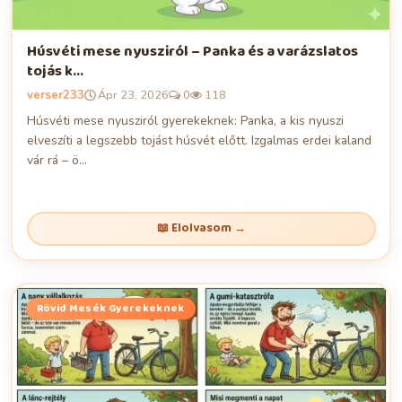
Húsvéti mese nyusziról – Panka és a varázslatos
tojás k...
verser233
Ápr 23, 2026
0
118
Húsvéti mese nyusziról gyerekeknek: Panka, a kis nyuszi
elveszíti a legszebb tojást húsvét előtt. Izgalmas erdei kaland
vár rá – ö...
📖 Elolvasom →
Rövid Mesék Gyerekeknek