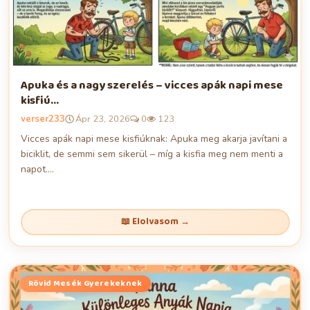
Apuka és a nagy szerelés – vicces apák napi mese
kisfiú...
verser233
Ápr 23, 2026
0
123
Vicces apák napi mese kisfiúknak: Apuka meg akarja javítani a
biciklit, de semmi sem sikerül – míg a kisfia meg nem menti a
napot....
📖 Elolvasom →
Rövid Mesék Gyerekeknek