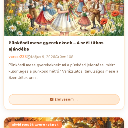
Pünkösdi mese gyerekeknek – A szél titkos
ajándéka
verser233
Május 9, 2026
0
108
Pünkösdi mese gyerekeknek: mi a pünkösd jelentése, miért
különleges a pünkösd hétfő? Varázslatos, tanulságos mese a
Szentlélek ünn...
📖 Elolvasom →
Rövid Mesék Gyerekeknek