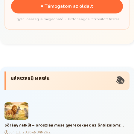
♥ Támogatom az oldalt
Egyéni összeg is megadható · Biztonságos, titkosított fizetés
📚
NÉPSZERŰ MESÉK
Sörény nélkül – oroszlán mese gyerekeknek az önbizalomr...
Jun 13, 2026
0
262