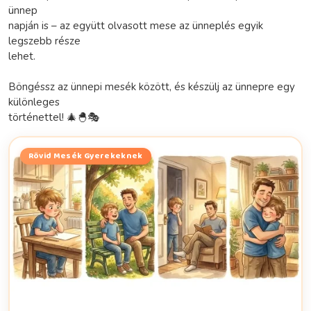
ünnep
napján is – az együtt olvasott mese az ünneplés egyik
legszebb része
lehet.
Böngéssz az ünnepi mesék között, és készülj az ünnepre egy
különleges
történettel! 🎄🐣🎭
Rövid Mesék Gyerekeknek