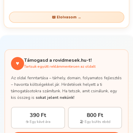
📖 Elolvasom →
Támogasd a rovidmesek.hu-t!
♥
Tartsuk együtt reklámmentesen az oldalt
Az oldal fenntartása – tárhely, domain, folyamatos fejlesztés
– havonta költségekkel jár. Hirdetések helyett a ti
támogatásotokra számítunk. Ha tetszik, amit csinálunk, egy
kis összeg is
sokat jelent nekünk!
390 Ft
800 Ft
☕ Egy kávé ára
🏖 Egy büfés ebéd