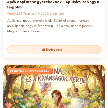
Apák napi mese gyerekeknek – Apukám, te vagy a
legjobb
verser233
Május 27, 2026
0
188
Apák napi mese gyerekeknek: Bálint el akarja mondani
apukájának, hogy miért szereti – de a szavak nem jönnek.
Megható mese június ...
📖 Elolvasom →
Rövid Mesék Gyerekeknek