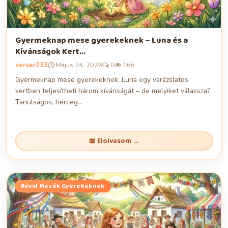
Gyermeknap mese gyerekeknek – Luna és a
Kívánságok Kert...
verser233
Május 24, 2026
0
166
Gyermeknap mese gyerekeknek: Luna egy varázslatos
kertben teljesítheti három kívánságát – de melyiket válassza?
Tanulságos, herceg...
📖 Elolvasom →
Rövid Mesék Gyerekeknek