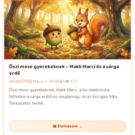
Őszi mese gyerekeknek – Makk Marci és a sárga
erdő
verser233
Május 3, 2026
0
171
Őszi mese gyerekeknek: Makk Marci, a kis makkocska
felfedezi a sárga erdőt és megtanulja, mi az ősz igazi titka.
Varázslatos termé...
📖 Elolvasom →