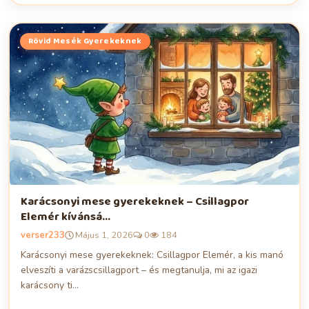
Rövid Mesék Gyerekeknek
Karácsonyi mese gyerekeknek – Csillagpor
Elemér kívánsá...
verser233
Május 1, 2026
0
184
Karácsonyi mese gyerekeknek: Csillagpor Elemér, a kis manó
elveszíti a varázscsillagport – és megtanulja, mi az igazi
karácsony ti...