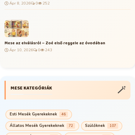
Ápr 8, 2026
0
252
Mese az elválásról – Zoé első reggele az óvodában
Ápr 10, 2026
0
243
🪄
MESE KATEGÓRIÁK
Esti Mesék Gyerekeknek
46
Állatos Mesék Gyerekeknek
Szülőknek
72
107