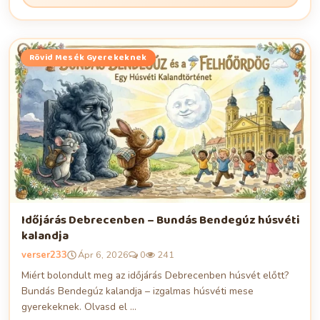
Rövid Mesék Gyerekeknek
Időjárás Debrecenben – Bundás Bendegúz húsvéti
kalandja
verser233
Ápr 6, 2026
0
241
Miért bolondult meg az időjárás Debrecenben húsvét előtt?
Bundás Bendegúz kalandja – izgalmas húsvéti mese
gyerekeknek. Olvasd el ...