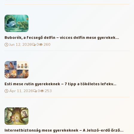
Buborék, a fecsegő delfin – vicces delfin mese gyerekek...
Jun 12, 2026
0
260
Esti mese rutin gyerekeknek – 7 tipp a tökéletes lefekv...
Ápr 11, 2026
0
253
Internetbiztonság mese gyerekeknek – A Jelszó-erdő őrző...