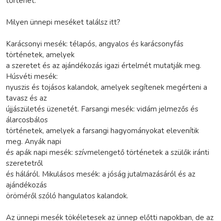
történet.
Milyen ünnepi meséket találsz itt?
Karácsonyi mesék: télapós, angyalos és karácsonyfás
történetek, amelyek
a szeretet és az ajándékozás igazi értelmét mutatják meg.
Húsvéti mesék:
nyuszis és tojásos kalandok, amelyek segítenek megérteni a
tavasz és az
újjászületés üzenetét. Farsangi mesék: vidám jelmezős és
álarcosbálos
történetek, amelyek a farsangi hagyományokat elevenítik
meg. Anyák napi
és apák napi mesék: szívmelengető történetek a szülők iránti
szeretetről
és háláról. Mikulásos mesék: a jóság jutalmazásáról és az
ajándékozás
öröméről szóló hangulatos kalandok.
Az ünnepi mesék tökéletesek az ünnep előtti napokban, de az