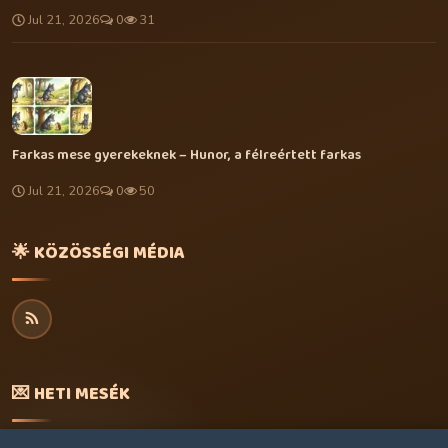
Jul 21, 2026
0
31
Farkas mese gyerekeknek – Hunor, a félreértett farkas
Jul 21, 2026
0
50
🌟 KÖZÖSSÉGI MÉDIA
💌 HETI MESÉK