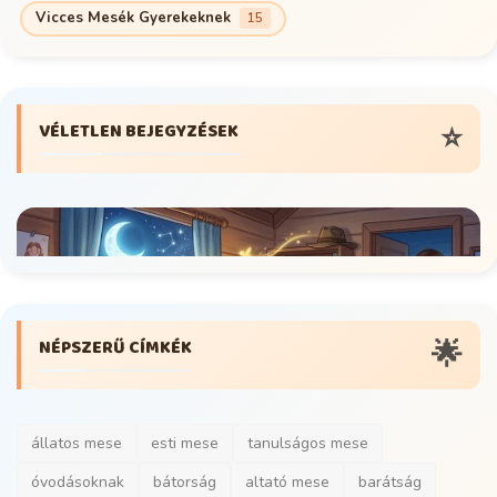
Vicces Mesék Gyerekeknek
15
⭐
VÉLETLEN BEJEGYZÉSEK
Rövid Mesék Gyerekeknek
🌟
NÉPSZERŰ CÍMKÉK
Mese a hazugságról gyerekeknek – Lencsi és
az igazság v...
verser233
Május 6, 2026
0
173
állatos mese
esti mese
tanulságos mese
óvodásoknak
bátorság
altató mese
barátság