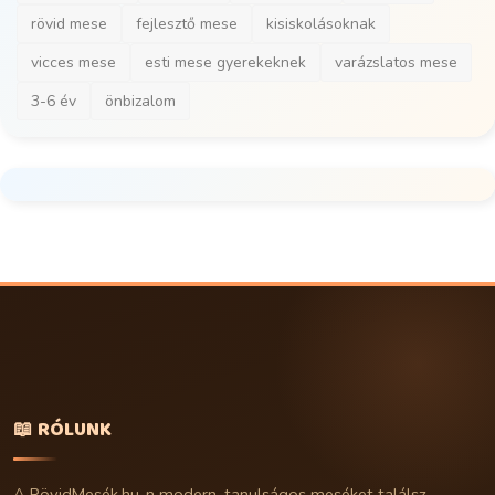
rövid mese
fejlesztő mese
kisiskolásoknak
vicces mese
esti mese gyerekeknek
varázslatos mese
3-6 év
önbizalom
📖 RÓLUNK
A RövidMesék.hu-n modern, tanulságos meséket találsz