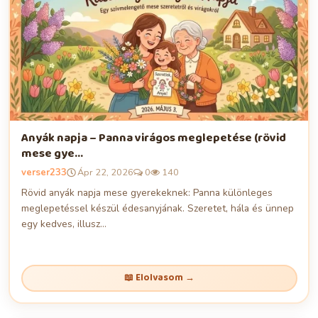
Anyák napja – Panna virágos meglepetése (rövid
mese gye...
verser233
Ápr 22, 2026
0
140
Rövid anyák napja mese gyerekeknek: Panna különleges
meglepetéssel készül édesanyjának. Szeretet, hála és ünnep
egy kedves, illusz...
📖 Elolvasom →