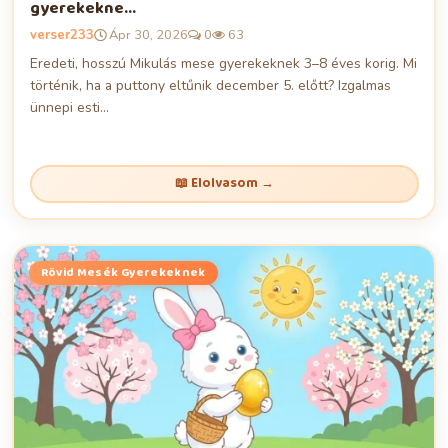
gyerekekne...
verser233
Ápr 30, 2026
0
63
Eredeti, hosszú Mikulás mese gyerekeknek 3–8 éves korig. Mi
történik, ha a puttony eltűnik december 5. előtt? Izgalmas
ünnepi esti...
📖 Elolvasom →
Rövid Mesék Gyerekeknek