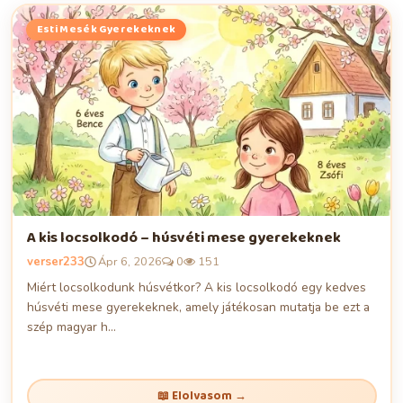
Esti Mesék Gyerekeknek
A kis locsolkodó – húsvéti mese gyerekeknek
verser233
Ápr 6, 2026
0
151
Miért locsolkodunk húsvétkor? A kis locsolkodó egy kedves
húsvéti mese gyerekeknek, amely játékosan mutatja be ezt a
szép magyar h...
📖 Elolvasom →