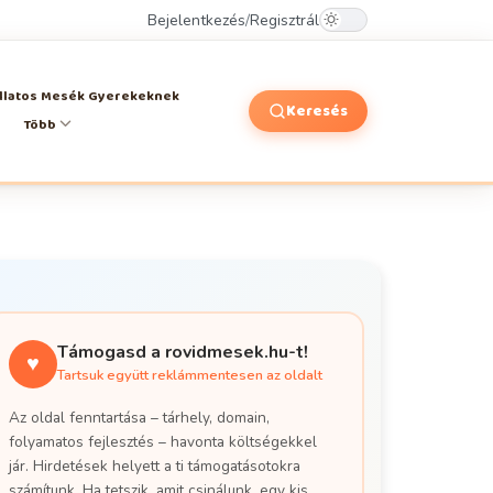
Bejelentkezés
/
Regisztrál
llatos Mesék Gyerekeknek
Keresés
Több
Támogasd a rovidmesek.hu-t!
♥
Tartsuk együtt reklámmentesen az oldalt
Az oldal fenntartása – tárhely, domain,
folyamatos fejlesztés – havonta költségekkel
jár. Hirdetések helyett a ti támogatásotokra
számítunk. Ha tetszik, amit csinálunk, egy kis