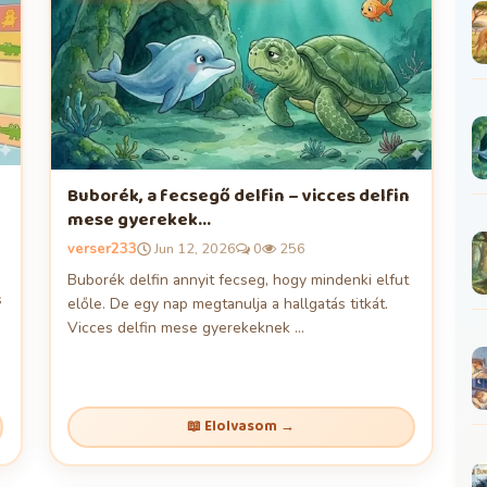
Buborék, a fecsegő delfin – vicces delfin
mese gyerekek...
verser233
Jun 12, 2026
0
256
Buborék delfin annyit fecseg, hogy mindenki elfut
s
előle. De egy nap megtanulja a hallgatás titkát.
Vicces delfin mese gyerekeknek ...
📖 Elolvasom →