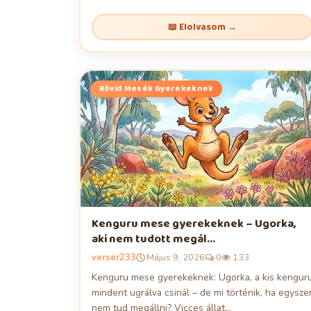
Nyári esti mese gyerekeknek –
📖 Elolvasom →
csillagszedő kis tücsök
verser233
Május 26, 2026
0
179
Rövid Mesék Gyerekeknek
Kenguru mese gyerekeknek – Ugorka,
aki nem tudott megál...
verser233
Május 9, 2026
0
133
Kenguru mese gyerekeknek: Ugorka, a kis kengur
mindent ugrálva csinál – de mi történik, ha egysze
nem tud megállni? Vicces állat...