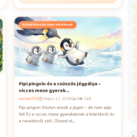
Rövid Mesék Gyerekeknek
Pipi pingvin és a csúszós jégpálya –
vicces mese gyerek...
verser233
Május 13, 2026
0
168
Pipi pingvin folyton elesik a jégen – de nem adja
fel! Ez a vicces mese gyerekeknek a kitartásról és
a nevetésről szól. Olvasd el,...