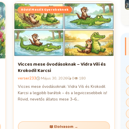
Rövid Mesék Gyerekeknek
Vicces mese óvodásoknak – Vidra Vili és
Krokodil Karcsi
verser233
Május 30, 2026
0
180
Vicces mese óvodásoknak: Vidra Vili és Krokodil
Karcsi a legjobb barátok – és a legviccesebbek is!
Rövid, nevetős állatos mese 3–6...
📖 Elolvasom →