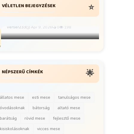
⭐
VÉLETLEN BEJEGYZÉSEK
Zsuzsi zsirá
rövid mese g
verser233
Má
Esti Mesék Gyerekeknek
🌟
NÉPSZERŰ CÍMKÉK
Duda Robi, az elfeledett kismotor –
Rövid esti mese kis...
verser233
Ápr 9, 2026
0
198
állatos mese
esti mese
tanulságos mese
óvodásoknak
bátorság
altató mese
barátság
rövid mese
fejlesztő mese
kisiskolásoknak
vicces mese
esti mese gyerekeknek
önbizalom