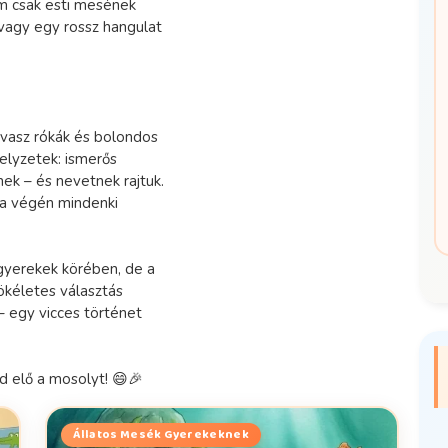
m csak esti mesének
vagy egy rossz hangulat
avasz rókák és bolondos
helyzetek: ismerős
ek – és nevetnek rajtuk.
 a végén mindenki
gyerekek körében, de a
ökéletes választás
– egy vicces történet
d elő a mosolyt! 😄🎉
Állatos Mesék Gyerekeknek