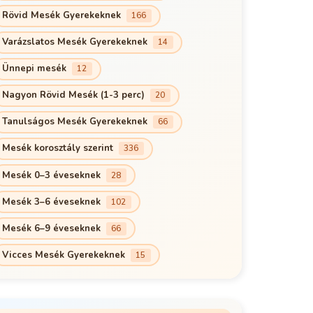
Rövid Mesék Gyerekeknek
166
Varázslatos Mesék Gyerekeknek
14
Ünnepi mesék
12
Nagyon Rövid Mesék (1-3 perc)
20
Tanulságos Mesék Gyerekeknek
66
Mesék korosztály szerint
336
Mesék 0–3 éveseknek
28
Mesék 3–6 éveseknek
102
Mesék 6–9 éveseknek
66
Vicces Mesék Gyerekeknek
15
Állatos Mesé