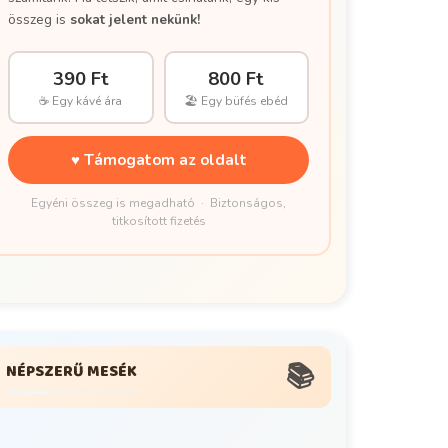
összeg is
sokat jelent nekünk!
390 Ft
800 Ft
☕ Egy kávé ára
🏖 Egy büfés ebéd
♥ Támogatom az oldalt
Egyéni összeg is megadható · Biztonságos,
titkosított fizetés
📚
NÉPSZERŰ MESÉK