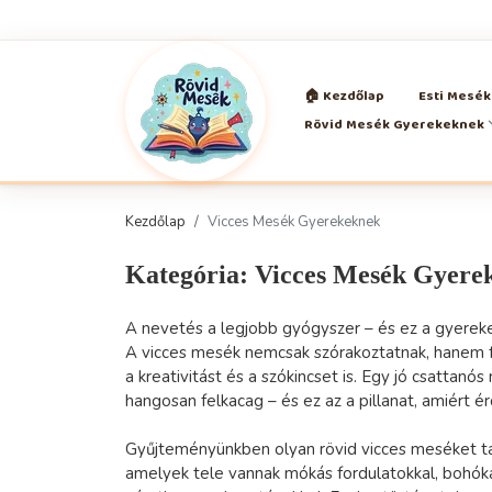
🏠 Kezdőlap
Esti Mesé
Rövid Mesék Gyerekeknek
Kezdőlap
Vicces Mesék Gyerekeknek
Kategória: Vicces Mesék Gyere
A nevetés a legjobb gyógyszer – és ez a gyereke
A vicces mesék nemcsak szórakoztatnak, hanem f
a kreativitást és a szókincset is. Egy jó csattan
hangosan felkacag – és ez az a pillanat, amiért 
Gyűjteményünkben olyan rövid vicces meséket ta
amelyek tele vannak mókás fordulatokkal, bohók