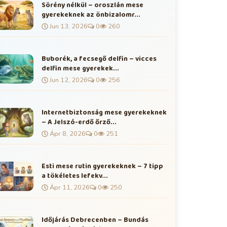
Sörény nélkül – oroszlán mese
gyerekeknek az önbizalomr...
Jun 13, 2026
0
260
Buborék, a fecsegő delfin – vicces
delfin mese gyerekek...
Jun 12, 2026
0
256
Internetbiztonság mese gyerekeknek
– A Jelszó-erdő őrző...
Ápr 8, 2026
0
251
Esti mese rutin gyerekeknek – 7 tipp
a tökéletes lefekv...
Ápr 11, 2026
0
250
Időjárás Debrecenben – Bundás