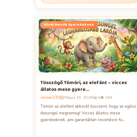
Rövid Mesék Gyerekeknek
Tüsszögő Tömöri, az elefánt – vicces
állatos mese gyere...
verser233
Május 16, 2026
0
184
Tömöri az elefánt akkorát tüsszent, hogy az egész
dzsungel megremeg! Vicces állatos mese
gyerekeknek, ami garantáltan nevetésre fa...
Esti Mesék Gyerekeknek