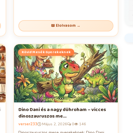
📖 Elolvasom →
Rövid Mesék Gyerekeknek
i
Dino Dani és a nagy dühroham – vicces
dinoszauruszos me...
verser233
Május 2, 2026
0
146
Dinoszauruszos mese gyerekeknek: Dino Dani