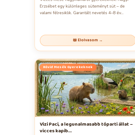
Erzsébet egy különleges süteményt süt – de
valami félresiklik. Garantált nevetés 4–8 év...
📖 Elolvasom →
Rövid Mesék Gyerekeknek
Vizi Paci, a legunalmasabb tóparti állat –
vicces kapib...