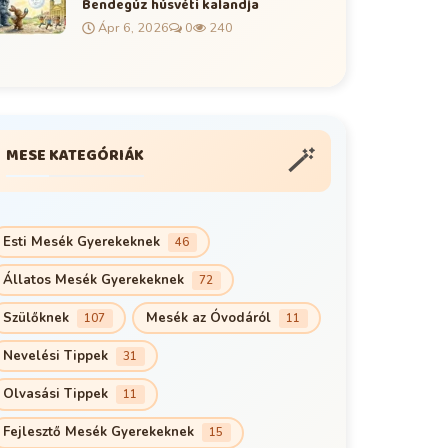
Bendegúz húsvéti kalandja
Ápr 6, 2026
0
240
🪄
MESE KATEGÓRIÁK
Esti Mesék Gyerekeknek
46
Állatos Mesék Gyerekeknek
72
Szülőknek
Mesék az Óvodáról
107
11
Nevelési Tippek
31
Olvasási Tippek
11
Fejlesztő Mesék Gyerekeknek
15