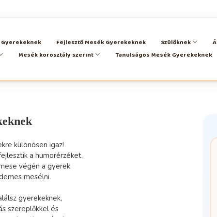
k Gyerekeknek
Fejlesztő Mesék Gyerekeknek
Szülőknek
Á
Mesék korosztály szerint
Tanulságos Mesék Gyerekeknek
keknek
kre különösen igaz!
ejlesztik a humorérzéket,
ós mese végén a gyerek
érdemes mesélni.
lálsz gyerekeknek,
ás szereplőkkel és