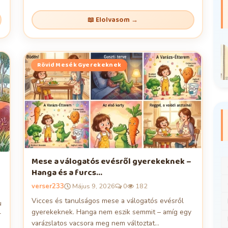
 A
📖 Elolvasom →
Rövid Mesék Gyerekeknek
Rövid Mesék Gyerekeknek
Mese a rendrakásról gyerekeknek –
Bogyó és az elveszett...
verser233
Május 7, 2026
0
161
Mese a válogatós evésről gyerekeknek –
Hanga és a furcs...
verser233
Május 9, 2026
0
182
Vicces és tanulságos mese a válogatós evésről
u
gyerekeknek. Hanga nem eszik semmit – amíg egy
r
varázslatos vacsora meg nem változtat...