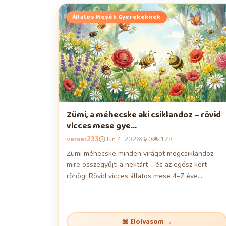
Állatos Mesék Gyerekeknek
Zümi, a méhecske aki csiklandoz – rövid
vicces mese gye...
verser233
Jun 4, 2026
0
178
Zümi méhecske minden virágot megcsiklandoz,
mire összegyűjti a nektárt – és az egész kert
röhög! Rövid vicces állatos mese 4–7 éve...
📖 Elolvasom →