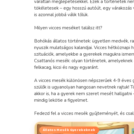
váratlan meglepetésekkel. Ezek a történetek ne
tökéletesek – egy hosszú autóút, egy várakozás 
is azonnal jobbá válik tőlük.
Milyen vicces meséket találsz itt?
Bohókás állatos történetek: ügyetlen medvék, r
nyuszik mulatságos kalandjai. Vicces hétköznapi 
szituációk, amelyekbe a gyerekek magukra ismern
Csattanós mesék: olyan történetek, amelyeknek
felkacag, kicsi és nagy egyaránt.
A vicces mesék különösen népszerűek 4-9 éves 
szülők is ugyanolyan hangosan nevetnek rajtuk! T
akkor is, ha a gyerek nem szeret mesét hallgatni 
mindig lekötie a figyelmet.
Fedezd fel a vicces mesék gyűjteményét, és csal
Állatos Mesék Gyerekeknek