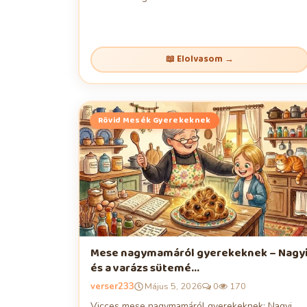
📖 Elolvasom →
Rövid Mesék Gyerekeknek
Mese nagymamáról gyerekeknek – Nagy
és a varázs sütemé...
verser233
Május 5, 2026
0
170
Vicces mese nagymamáról gyerekeknek: Nagyi