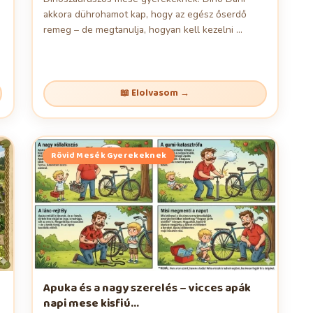
akkora dührohamot kap, hogy az egész őserdő
remeg – de megtanulja, hogyan kell kezelni ...
📖 Elolvasom →
Rövid Mesék Gyerekeknek
Apuka és a nagy szerelés – vicces apák
napi mese kisfiú...