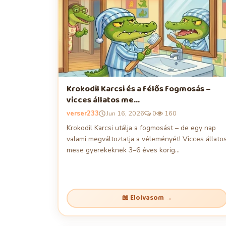
Krokodil Karcsi és a félős fogmosás –
vicces állatos me...
verser233
Jun 16, 2026
0
160
Krokodil Karcsi utálja a fogmosást – de egy nap
valami megváltoztatja a véleményét! Vicces állato
mese gyerekeknek 3–6 éves korig...
📖 Elolvasom →